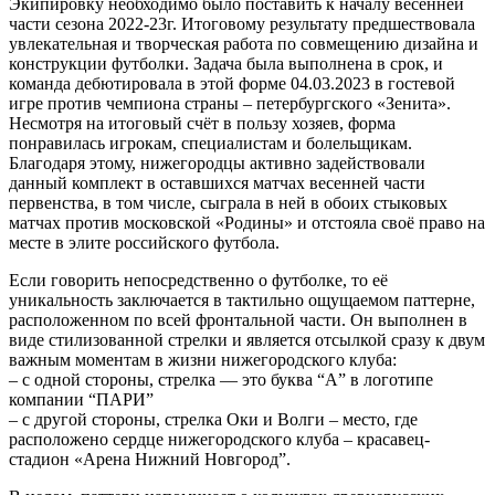
Экипировку необходимо было поставить к началу весенней
части сезона 2022-23г. Итоговому результату предшествовала
увлекательная и творческая работа по совмещению дизайна и
конструкции футболки. Задача была выполнена в срок, и
команда дебютировала в этой форме 04.03.2023 в гостевой
игре против чемпиона страны – петербургского «Зенита».
Несмотря на итоговый счёт в пользу хозяев, форма
понравилась игрокам, специалистам и болельщикам.
Благодаря этому, нижегородцы активно задействовали
данный комплект в оставшихся матчах весенней части
первенства, в том числе, сыграла в ней в обоих стыковых
матчах против московской «Родины» и отстояла своё право на
месте в элите российского футбола.
Если говорить непосредственно о футболке, то её
уникальность заключается в тактильно ощущаемом паттерне,
расположенном по всей фронтальной части. Он выполнен в
виде стилизованной стрелки и является отсылкой сразу к двум
важным моментам в жизни нижегородского клуба:
– с одной стороны, стрелка — это буква “А” в логотипе
компании “ПАРИ”
– с другой стороны, стрелка Оки и Волги – место, где
расположено сердце нижегородского клуба – красавец-
стадион «Арена Нижний Новгород”.