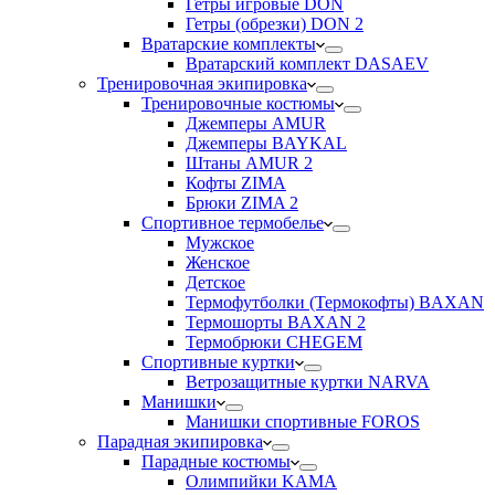
Гетры игровые DON
Гетры (обрезки) DON 2
Вратарские комплекты
Вратарский комплект DASAEV
Тренировочная экипировка
Тренировочные костюмы
Джемперы AMUR
Джемперы BAYKAL
Штаны AMUR 2
Кофты ZIMA
Брюки ZIMA 2
Спортивное термобелье
Мужское
Женское
Детское
Термофутболки (Термокофты) BAXAN
Термошорты BAXAN 2
Термобрюки CHEGEM
Спортивные куртки
Ветрозащитные куртки NARVA
Манишки
Манишки спортивные FOROS
Парадная экипировка
Парадные костюмы
Олимпийки KAMA