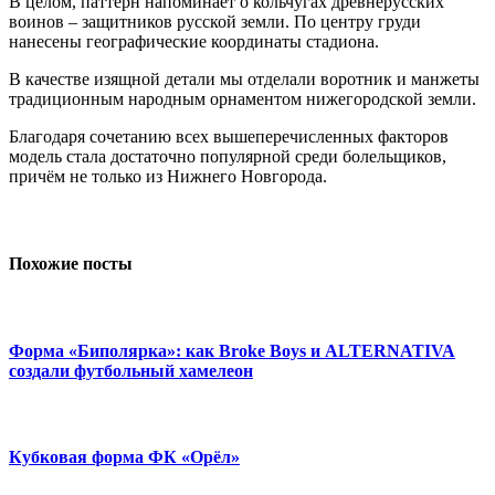
В целом, паттерн напоминает о кольчугах древнерусских
воинов – защитников русской земли. По центру груди
нанесены географические координаты стадиона.
В качестве изящной детали мы отделали воротник и манжеты
традиционным народным орнаментом нижегородской земли.
Благодаря сочетанию всех вышеперечисленных факторов
модель стала достаточно популярной среди болельщиков,
причём не только из Нижнего Новгорода.
Похожие посты
Форма «Биполярка»: как Broke Boys и ALTERNATIVA
создали футбольный хамелеон
Кубковая форма ФК «Орёл»