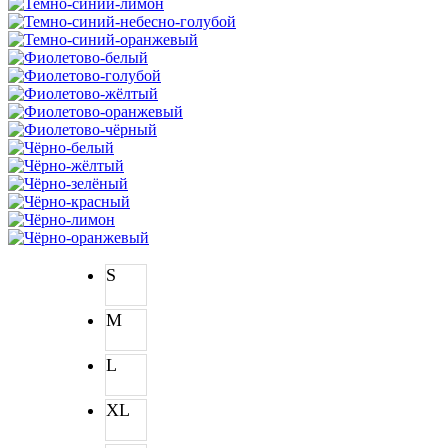
S
M
L
XL