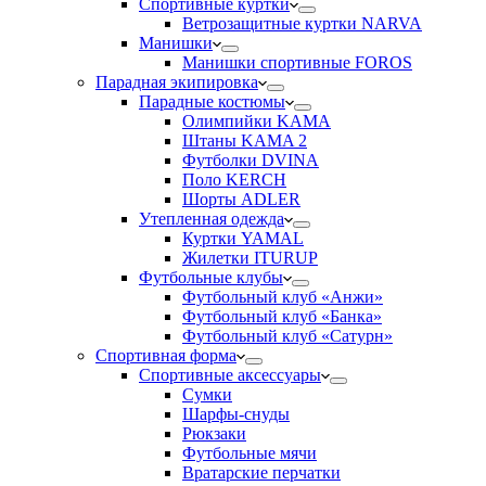
Спортивные куртки
Ветрозащитные куртки NARVA
Манишки
Манишки спортивные FOROS
Парадная экипировка
Парадные костюмы
Олимпийки KAMA
Штаны KAMA 2
Футболки DVINA
Поло KERCH
Шорты ADLER
Утепленная одежда
Куртки YAMAL
Жилетки ITURUP
Футбольные клубы
Футбольный клуб «Анжи»
Футбольный клуб «Банка»
Футбольный клуб «Сатурн»
Спортивная форма
Спортивные аксессуары
Сумки
Шарфы-снуды
Рюкзаки
Футбольные мячи
Вратарские перчатки