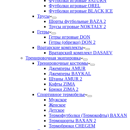
Футболки игровые SATURN
Футболки игровые OREL
Футболки игровые BLACK ICE
Трусы
Шорты футбольные BAZA 2
Трусы игровые NOKTALY 2
Гетры
Гетры игровые DON
Гетры (обрезки) DON 2
Вратарские комплекты
Вратарский комплект DASAEV
Тренировочная экипировка
Тренировочные костюмы
Джемперы AMUR
Джемперы BAYKAL
Штаны AMUR 2
Кофты ZIMA
Брюки ZIMA 2
Спортивное термобелье
Мужское
Женское
Детское
Термофутболки (Термокофты) BAXAN
Термошорты BAXAN 2
Термобрюки CHEGEM