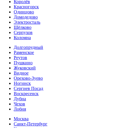
Королёв
Красногорск
Одинцово
Домодедово
Электросталь
Щёлково
Серпухов
Коломна
Долгопрудный
Раменское
Реутов
Пушкино
Жуковский
Видное
Орехово-Зуево
Ногинск
Сергиев Посад
Воскресенск
Дубна
Чехов
Лобня
Москва
Санкт-Петербург