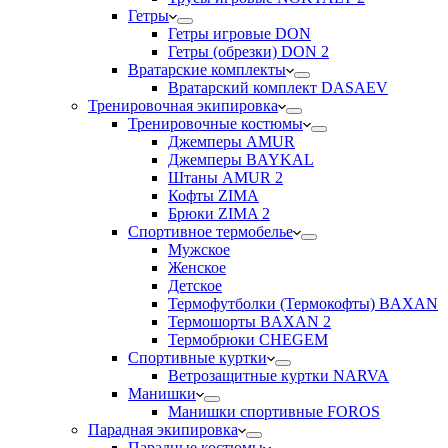
Гетры
Гетры игровые DON
Гетры (обрезки) DON 2
Вратарские комплекты
Вратарский комплект DASAEV
Тренировочная экипировка
Тренировочные костюмы
Джемперы AMUR
Джемперы BAYKAL
Штаны AMUR 2
Кофты ZIMA
Брюки ZIMA 2
Спортивное термобелье
Мужское
Женское
Детское
Термофутболки (Термокофты) BAXAN
Термошорты BAXAN 2
Термобрюки CHEGEM
Спортивные куртки
Ветрозащитные куртки NARVA
Манишки
Манишки спортивные FOROS
Парадная экипировка
Парадные костюмы