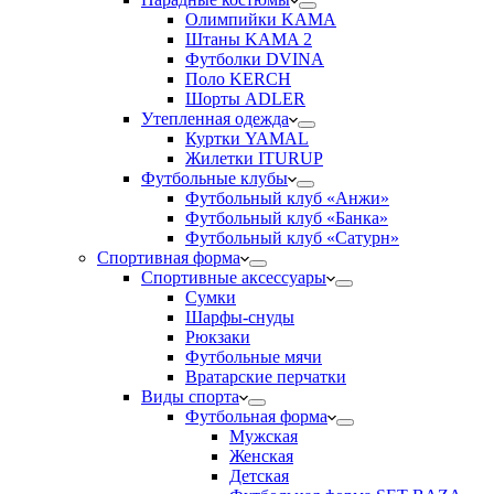
Олимпийки KAMA
Штаны KAMA 2
Футболки DVINA
Поло KERCH
Шорты ADLER
Утепленная одежда
Куртки YAMAL
Жилетки ITURUP
Футбольные клубы
Футбольный клуб «Анжи»
Футбольный клуб «Банка»
Футбольный клуб «Сатурн»
Спортивная форма
Спортивные аксессуары
Сумки
Шарфы-снуды
Рюкзаки
Футбольные мячи
Вратарские перчатки
Виды спорта
Футбольная форма
Мужская
Женская
Детская