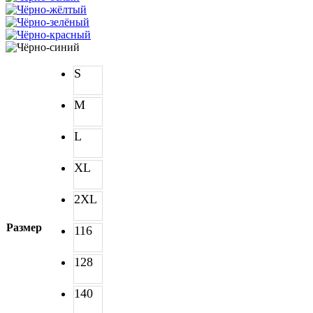
S
M
L
XL
2XL
Размер
116
128
140