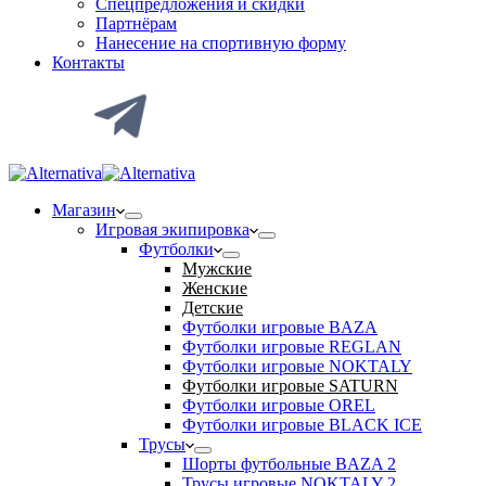
Спецпредложения и скидки
Партнёрам
Нанесение на спортивную форму
Контакты
Магазин
Игровая экипировка
Футболки
Мужские
Женские
Детские
Футболки игровые BAZA
Футболки игровые REGLAN
Футболки игровые NOKTALY
Футболки игровые SATURN
Футболки игровые OREL
Футболки игровые BLACK ICE
Трусы
Шорты футбольные BAZA 2
Трусы игровые NOKTALY 2