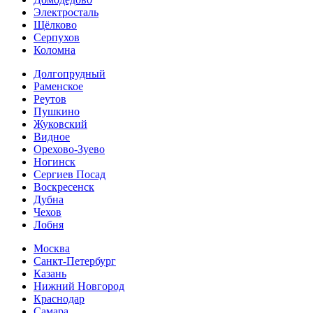
Электросталь
Щёлково
Серпухов
Коломна
Долгопрудный
Раменское
Реутов
Пушкино
Жуковский
Видное
Орехово-Зуево
Ногинск
Сергиев Посад
Воскресенск
Дубна
Чехов
Лобня
Москва
Санкт-Петербург
Казань
Нижний Новгород
Краснодар
Самара