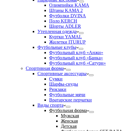
Олимпийки KAMA
Штаны KAMA 2
Футболки DVINA
Поло KERCH
Шорты ADLER
Утепленная одежда
Куртки YAMAL
Жилетки ITURUP
Футбольные клубы
Футбольный клуб «Анжи»
Футбольный клуб «Банка»
Футбольный клуб «Сатурн»
Спортивная форма
Спортивные аксессуары
Сумки
Шарфы-снуды
Рюкзаки
Футбольные мячи
Вратарские перчатки
Виды спорта
Футбольная форма
Мужская
Женская
Детская