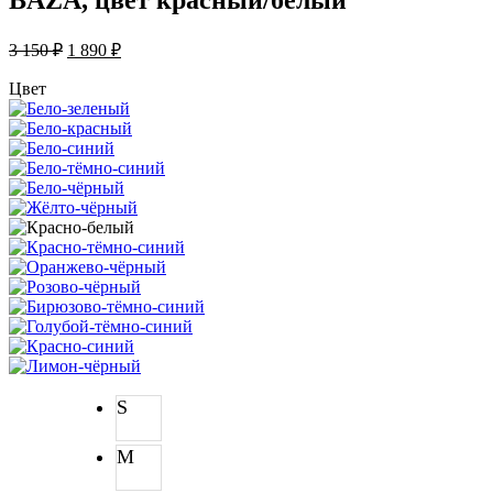
BAZA, цвет красный/белый
3 150
₽
1 890
₽
Цвет
S
M