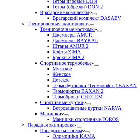
Гетры игровые DON
Гетры (обрезки) DON 2
Вратарские комплекты
Вратарский комплект DASAEV
Тренировочная экипировка
Тренировочные костюмы
Джемперы AMUR
Джемперы BAYKAL
Штаны AMUR 2
Кофты ZIMA
Брюки ZIMA 2
Спортивное термобелье
Мужское
Женское
Детское
Термофутболки (Термокофты) BAXAN
Термошорты BAXAN 2
Термобрюки CHEGEM
Спортивные куртки
Ветрозащитные куртки NARVA
Манишки
Манишки спортивные FOROS
Парадная экипировка
Парадные костюмы
Олимпийки KAMA